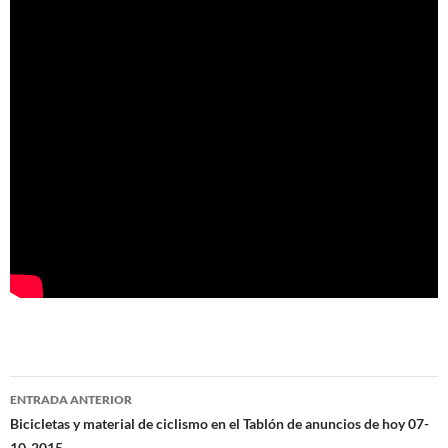
Navegación
ENTRADA ANTERIOR
de
Bicicletas y material de ciclismo en el Tablón de anuncios de hoy 07-
10-2015