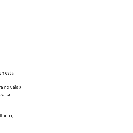
en esta
ya no váis a
portal
dinero,