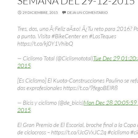
SEMANA DEL 29-12-2015
29 DICIEMBRE, 2015
DEJA UN COMENTARIO
Tres, dos, uno Â¡Feliz aÃ±o! Â¿Tu reto para 2016? Po
a punto. Visita #BikeCenter en #LosTeques
https://t.co/kj0Y1VhibQ
— Ciclismo Total (@Ciclismototal)
Tue Dec 29 01:20
2015
[Es Ciclismo] El Kuota-Construcciones Paulino se re
dos exprofesionales https://t.co/9fegoBEIR8
— Bicis y ciclismo (@de_bicis)
Mon Dec 28 20:05:59
2015
El Gran Premio de El Escorial, broche final a la Cop
de ciclocross – https://t.co/iJcGVxJC2q #ciclismo #ci