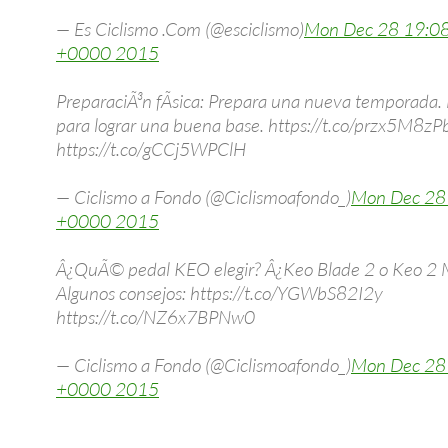
— Es Ciclismo .Com (@esciclismo)
Mon Dec 28 19:0
+0000 2015
PreparaciÃ³n fÃ­sica: Prepara una nueva temporada. 
para lograr una buena base. https://t.co/przx5M8zP
https://t.co/gCCj5WPClH
— Ciclismo a Fondo (@Ciclismoafondo_)
Mon Dec 28
+0000 2015
Â¿QuÃ© pedal KEO elegir? Â¿Keo Blade 2 o Keo 2 
Algunos consejos: https://t.co/YGWbS82I2y
https://t.co/NZ6x7BPNw0
— Ciclismo a Fondo (@Ciclismoafondo_)
Mon Dec 28
+0000 2015