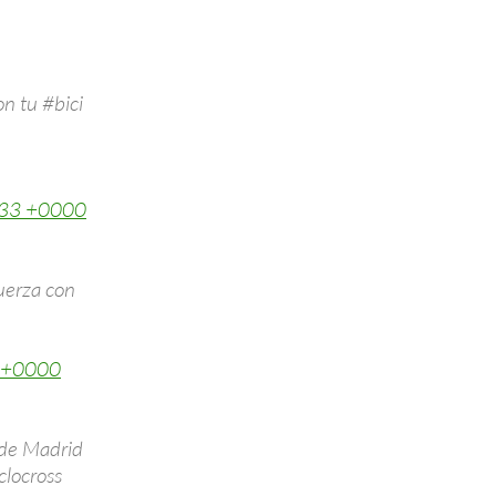
n tu #bici
:33 +0000
fuerza con
 +0000
a de Madrid
clocross