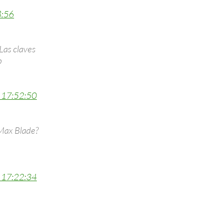
8:56
Las claves
b
 17:52:50
Max Blade?
 17:22:34