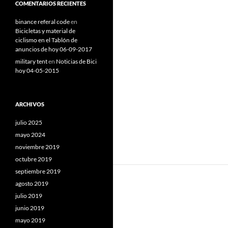
COMENTARIOS RECIENTES
binance referal code
en
Bicicletas y material de
ciclismo en el Tablón de
anuncios de hoy 06-09-2017
military tent
en
Noticias de Bici
hoy 04-05-2015
ARCHIVOS
julio 2025
mayo 2024
noviembre 2019
octubre 2019
septiembre 2019
agosto 2019
julio 2019
junio 2019
mayo 2019