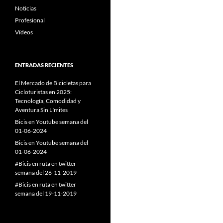
Noticias
Profesional
Vídeos
ENTRADAS RECIENTES
El Mercado de Bicicletas para
Cicloturistas en 2025:
Tecnología, Comodidad y
Aventura Sin Límites
Bicis en Youtube semana del
01-06-2024
Bicis en Youtube semana del
01-06-2024
#Bicis en ruta en twitter
semana del 26-11-2019
#Bicis en ruta en twitter
semana del 19-11-2019