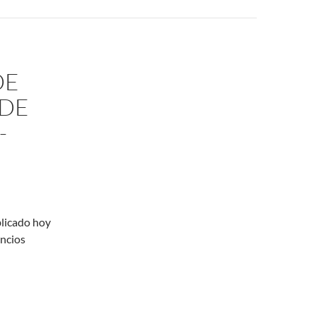
DE
 DE
-
blicado hoy
uncios