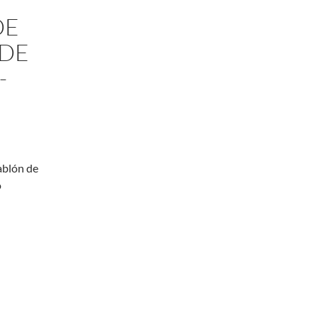
DE
 DE
-
ablón de
o