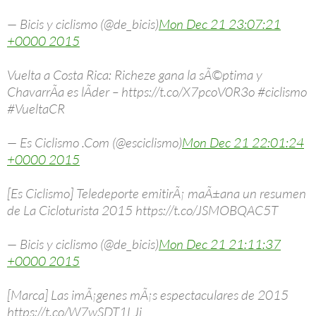
— Bicis y ciclismo (@de_bicis)
Mon Dec 21 23:07:21
+0000 2015
Vuelta a Costa Rica: Richeze gana la sÃ©ptima y
ChavarrÃ­a es lÃ­der – https://t.co/X7pcoV0R3o #ciclismo
#VueltaCR
— Es Ciclismo .Com (@esciclismo)
Mon Dec 21 22:01:24
+0000 2015
[Es Ciclismo] Teledeporte emitirÃ¡ maÃ±ana un resumen
de La Cicloturista 2015 https://t.co/JSMOBQAC5T
— Bicis y ciclismo (@de_bicis)
Mon Dec 21 21:11:37
+0000 2015
[Marca] Las imÃ¡genes mÃ¡s espectaculares de 2015
https://t.co/W7wSDT1LJj