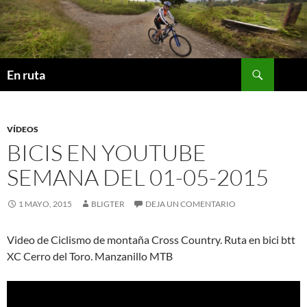
Saltar
al
contenido
Buscar
En ruta
VÍDEOS
BICIS EN YOUTUBE
SEMANA DEL 01-05-2015
1 MAYO, 2015
BLIGTER
DEJA UN COMENTARIO
Video de Ciclismo de montaña Cross Country. Ruta en bici btt
XC Cerro del Toro. Manzanillo MTB