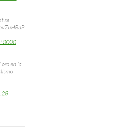
t se
/RZpvZuHBaP
 +0000
oro en la
clismo
:28