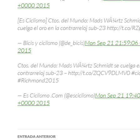
+0000 2015
[Es Ciclismo] Ctos. del Mundo: Mads WÃ¼rtz Schmid
cuelga el oro en la contrarreloj sub-23 http://t.co
— Bicis y ciclismo (@de_bicis)
Mon Sep 21 21:59:06
2015
Ctos. del Mundo: Mads WÃ¼rtz Schmidt se cuelga el 
contrarreloj sub-23 – http://t.co/ZQCV9DLMV0 #ci
#Richmond2015
— Es Ciclismo .Com (@esciclismo)
Mon Sep 21 19:40
+0000 2015
Navegación
ENTRADA ANTERIOR