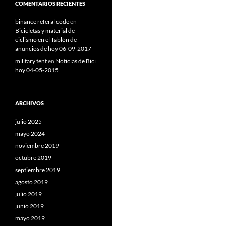
COMENTARIOS RECIENTES
binance referal code
en
Bicicletas y material de
ciclismo en el Tablón de
anuncios de hoy 06-09-2017
military tent
en
Noticias de Bici
hoy 04-05-2015
ARCHIVOS
julio 2025
mayo 2024
noviembre 2019
octubre 2019
septiembre 2019
agosto 2019
julio 2019
junio 2019
mayo 2019