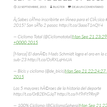
22 SEPTIEMBRE, 2015
BLIGTER
DEJA UN COMENTARIO
Â¿Sabes cÃ³mo inscribirte en lÃ­nea para el ClÃ¡sic
2015? Son sÃ³lo 2 pasos: http://t.co/3aooT1nQY4
— Ciclismo Total (@Ciclismototal)
Mon Sep 21 23:29
+0000 2015
[Marca] El danÃ©s Mads Schmidt logra el oro en la c
sub-23 http://t.co/OsRXLqHxUA
— Bicis y ciclismo (@de_bicis)
Mon Sep 21 22:24:27
2015
Los 5 mayores hÃ©roes de la historia del deporte
http://t.co/0rB2EhGJqT http://t.co/M9rFt9RnjP
— 100% Ciclismo (@CiclismoSphera)
Mon Sep 21 22