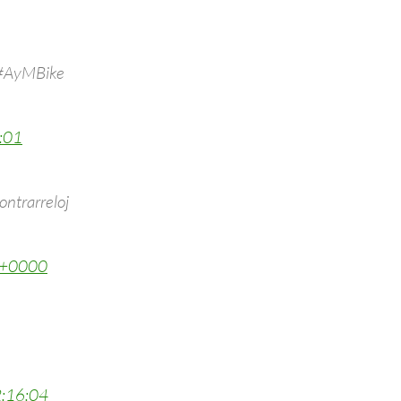
o #AyMBike
:01
ontrarreloj
 +0000
:16:04