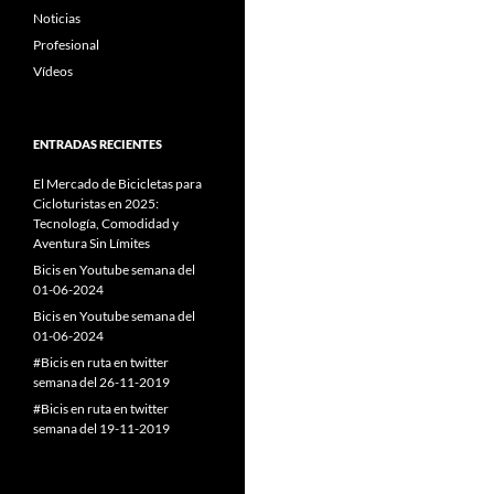
Noticias
Profesional
Vídeos
ENTRADAS RECIENTES
El Mercado de Bicicletas para
Cicloturistas en 2025:
Tecnología, Comodidad y
Aventura Sin Límites
Bicis en Youtube semana del
01-06-2024
Bicis en Youtube semana del
01-06-2024
#Bicis en ruta en twitter
semana del 26-11-2019
#Bicis en ruta en twitter
semana del 19-11-2019