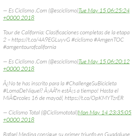
— Es Ciclismo .Com (@esciclismo)
Tue May 15 06:25:24
+0000 2018
Tour de California: Clasificaciones completas de la etapa
2 – https://t.co/4A9EGLuyvG #ciclismo #AmgenTOC
#amgentourofcalifornia
— Es Ciclismo .Com (@esciclismo)
Tue May 15 06:20:12
+0000 2018
Â¿No te has inscrito para la #ChallengeSuBicicleta
#LomaDeNiquel? Â¡AÃºn estÃ¡s a tiempo! Hasta el
MiÃ©rcoles 16 de mayoâ¦ https://t.co/OpKMYTzrER
— Ciclismo Total (@Ciclismototal)
Mon May 14 23:35:05
+0000 2018
Rafael Medina consigue su primer triunfo en Guadalupe