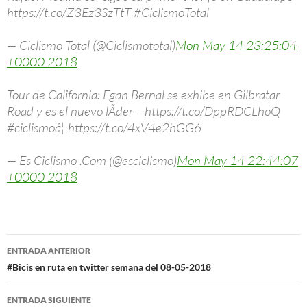
https://t.co/Z3Ez3SzTtT #CiclismoTotal
— Ciclismo Total (@Ciclismototal)
Mon May 14 23:25:04
+0000 2018
Tour de California: Egan Bernal se exhibe en Gilbratar
Road y es el nuevo lÃ­der – https://t.co/DppRDCLhoQ
#ciclismoâ¦ https://t.co/4xV4e2hGG6
— Es Ciclismo .Com (@esciclismo)
Mon May 14 22:44:07
+0000 2018
Navegación
ENTRADA ANTERIOR
de
#Bicis en ruta en twitter semana del 08-05-2018
entradas
ENTRADA SIGUIENTE