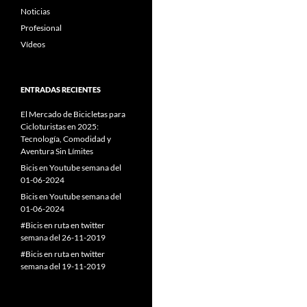
Noticias
Profesional
Vídeos
ENTRADAS RECIENTES
El Mercado de Bicicletas para
Cicloturistas en 2025:
Tecnología, Comodidad y
Aventura Sin Límites
Bicis en Youtube semana del
01-06-2024
Bicis en Youtube semana del
01-06-2024
#Bicis en ruta en twitter
semana del 26-11-2019
#Bicis en ruta en twitter
semana del 19-11-2019