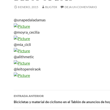
8 ENERO, 2015
BLIGTER
DEJA UN COMENTARIO
@unapedaladamas
@moyra_cecilia
@mia_cicli
@alithmetic
@leitopereiraok
Navegación
ENTRADA ANTERIOR
de
Bicicletas y material de ciclismo en el Tablón de anuncios de h