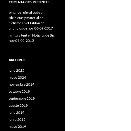
COMENTARIOS RECIENTES
binance referal code
en
Bicicletas y material de
ciclismo en el Tablón de
anuncios de hoy 06-09-2017
military tent
en
Noticias de Bici
hoy 04-05-2015
ARCHIVOS
julio 2025
mayo 2024
noviembre 2019
octubre 2019
septiembre 2019
agosto 2019
julio 2019
junio 2019
mayo 2019