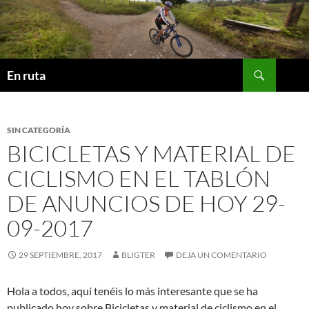
Saltar
al
contenido
Buscar
En ruta
SIN CATEGORÍA
BICICLETAS Y MATERIAL DE
CICLISMO EN EL TABLÓN
DE ANUNCIOS DE HOY 29-
09-2017
29 SEPTIEMBRE, 2017
BLIGTER
DEJA UN COMENTARIO
Hola a todos, aquí tenéis lo más interesante que se ha
publicado hoy sobre Bicicletas y material de ciclismo en el