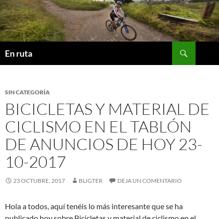
Saltar
al
contenido
Buscar
En ruta
SIN CATEGORÍA
BICICLETAS Y MATERIAL DE
CICLISMO EN EL TABLÓN
DE ANUNCIOS DE HOY 23-
10-2017
23 OCTUBRE, 2017
BLIGTER
DEJA UN COMENTARIO
Hola a todos, aquí tenéis lo más interesante que se ha
publicado hoy sobre Bicicletas y material de ciclismo en el