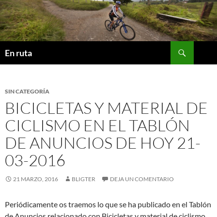
Saltar
al
contenido
Buscar
En ruta
SIN CATEGORÍA
BICICLETAS Y MATERIAL DE
CICLISMO EN EL TABLÓN
DE ANUNCIOS DE HOY 21-
03-2016
21 MARZO, 2016
BLIGTER
DEJA UN COMENTARIO
Periódicamente os traemos lo que se ha publicado en el Tablón
de Anuncios relacionado con Bicicletas y material de ciclismo