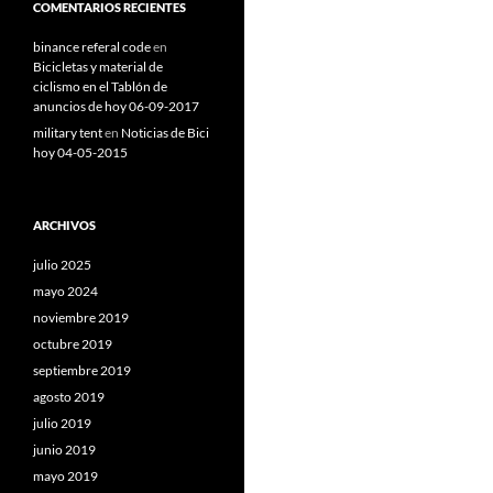
COMENTARIOS RECIENTES
binance referal code
en
Bicicletas y material de
ciclismo en el Tablón de
anuncios de hoy 06-09-2017
military tent
en
Noticias de Bici
hoy 04-05-2015
ARCHIVOS
julio 2025
mayo 2024
noviembre 2019
octubre 2019
septiembre 2019
agosto 2019
julio 2019
junio 2019
mayo 2019