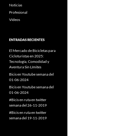
Noticias
Profesional
Vídeos
ENTRADAS RECIENTES
El Mercado de Bicicletas para
Cicloturistas en 2025:
Tecnología, Comodidad y
Aventura Sin Límites
Bicis en Youtube semana del
01-06-2024
Bicis en Youtube semana del
01-06-2024
#Bicis en ruta en twitter
semana del 26-11-2019
#Bicis en ruta en twitter
semana del 19-11-2019