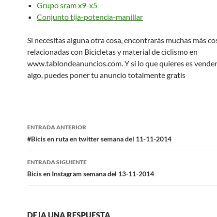
Grupo sram x9-x5
Conjunto tija-potencia-manillar
Si necesitas alguna otra cosa, encontrarás muchas más co
relacionadas con Bicicletas y material de ciclismo en
www.tablondeanuncios.com. Y si lo que quieres es vender
algo, puedes poner tu anuncio totalmente gratis
Navegación
ENTRADA ANTERIOR
de
#Bicis en ruta en twitter semana del 11-11-2014
entradas
ENTRADA SIGUIENTE
Bicis en Instagram semana del 13-11-2014
DEJA UNA RESPUESTA