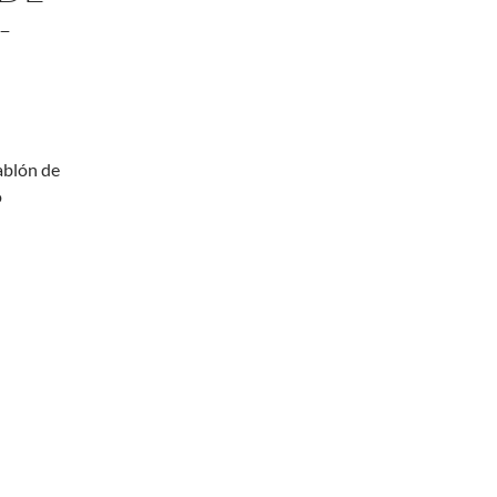
-
ablón de
o