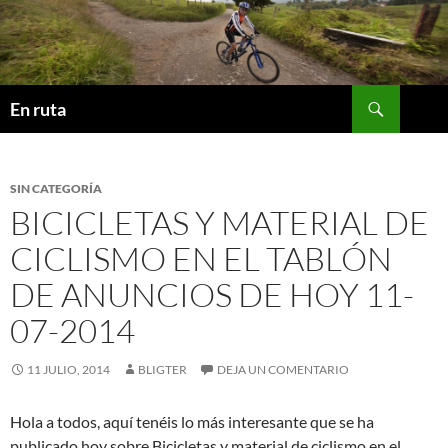
Saltar
al
contenido
Buscar
En ruta
SIN CATEGORÍA
BICICLETAS Y MATERIAL DE
CICLISMO EN EL TABLÓN
DE ANUNCIOS DE HOY 11-
07-2014
11 JULIO, 2014
BLIGTER
DEJA UN COMENTARIO
Hola a todos, aquí tenéis lo más interesante que se ha
publicado hoy sobre Bicicletas y material de ciclismo en el