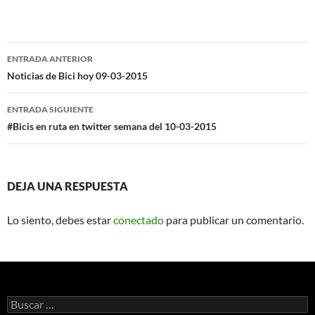
Navegación
ENTRADA ANTERIOR
de
Noticias de Bici hoy 09-03-2015
entradas
ENTRADA SIGUIENTE
#Bicis en ruta en twitter semana del 10-03-2015
DEJA UNA RESPUESTA
Lo siento, debes estar
conectado
para publicar un comentario.
Buscar: