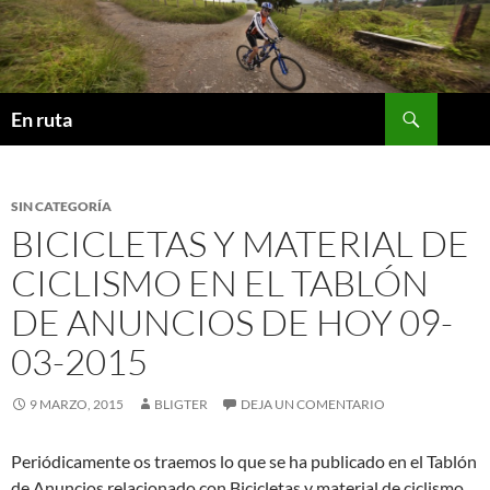
Saltar
al
contenido
Buscar
En ruta
SIN CATEGORÍA
BICICLETAS Y MATERIAL DE
CICLISMO EN EL TABLÓN
DE ANUNCIOS DE HOY 09-
03-2015
9 MARZO, 2015
BLIGTER
DEJA UN COMENTARIO
Periódicamente os traemos lo que se ha publicado en el Tablón
de Anuncios relacionado con Bicicletas y material de ciclismo