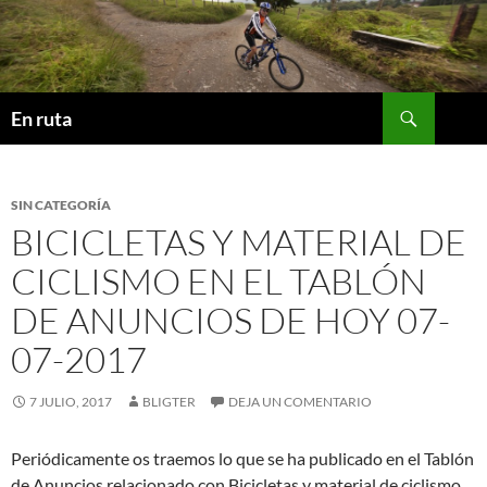
Saltar
al
contenido
Buscar
En ruta
SIN CATEGORÍA
BICICLETAS Y MATERIAL DE
CICLISMO EN EL TABLÓN
DE ANUNCIOS DE HOY 07-
07-2017
7 JULIO, 2017
BLIGTER
DEJA UN COMENTARIO
Periódicamente os traemos lo que se ha publicado en el Tablón
de Anuncios relacionado con Bicicletas y material de ciclismo