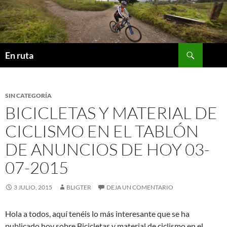
Saltar
al
contenido
Buscar
En ruta
SIN CATEGORÍA
BICICLETAS Y MATERIAL DE
CICLISMO EN EL TABLÓN
DE ANUNCIOS DE HOY 03-
07-2015
3 JULIO, 2015
BLIGTER
DEJA UN COMENTARIO
Hola a todos, aquí tenéis lo más interesante que se ha
publicado hoy sobre Bicicletas y material de ciclismo en el