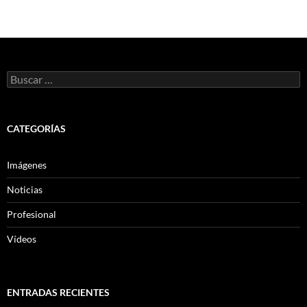
a
las
entradas
Buscar:
CATEGORÍAS
Imágenes
Noticias
Profesional
Vídeos
ENTRADAS RECIENTES