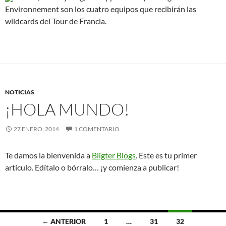
Environnement son los cuatro equipos que recibirán las
wildcards del Tour de Francia.
NOTICIAS
¡HOLA MUNDO!
27 ENERO, 2014
1 COMENTARIO
Te damos la bienvenida a
Bligter Blogs
. Este es tu primer
artículo. Edítalo o bórralo… ¡y comienza a publicar!
Ir
← ANTERIOR
1
…
31
32